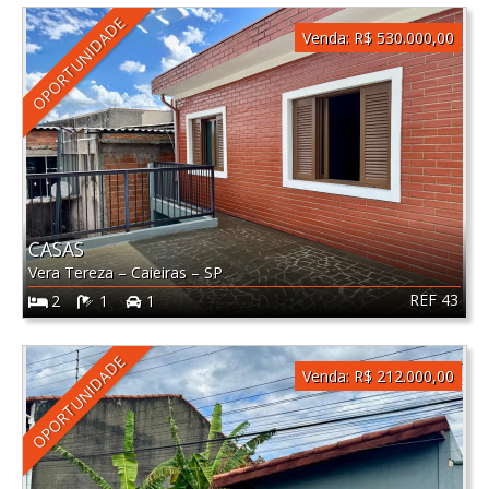
OPORTUNIDADE
Venda:
R$ 530.000,00
CASAS
Vera Tereza
–
Caieiras
–
SP
REF 43
2
1
1
OPORTUNIDADE
Venda:
R$ 212.000,00