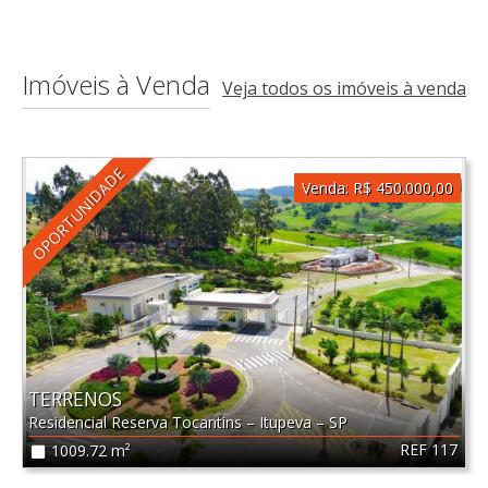
Imóveis à Venda
Veja todos os imóveis à venda
OPORTUNIDADE
Venda:
R$ 450.000,00
TERRENOS
Residencial Reserva Tocantins
–
Itupeva
–
SP
REF 117
1009.72 m²