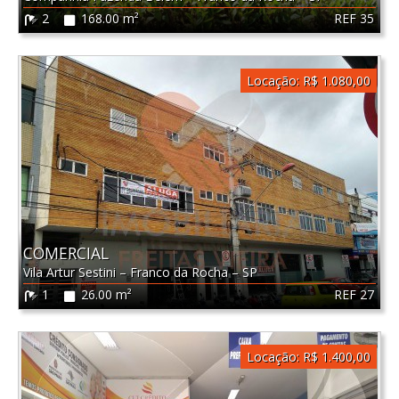
REF 35
2
168.00 m²
Locação:
R$ 1.080,00
COMERCIAL
Vila Artur Sestini
–
Franco da Rocha
–
SP
REF 27
1
26.00 m²
Locação:
R$ 1.400,00