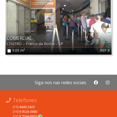
COMERCIAL
CENTRO
–
Franco da Rocha
–
SP
REF 9
9.00 m²
Siga-nos nas redes sociais
Telefones
(11) 4449-2423
(11) 9 9526-0880
(11) 9 7594-8826
WhatsApp