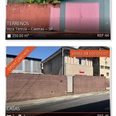
TERRENOS
Vera Tereza
–
Caieiras
–
SP
REF 44
250.00 m²
OPORTUNIDADE
Venda:
R$ 500.000,00
CASAS
REF 45
2
1