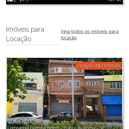
Imóveis para
Veja todos os imóveis para
Locação
locação
Locação:
R$ 10.000,00
COMERCIAL
Companhia Fazenda Belém
–
Franco da Rocha
–
SP