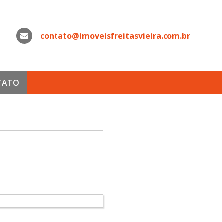
contato@imoveisfreitasvieira.com.br
WhatsApp
TATO