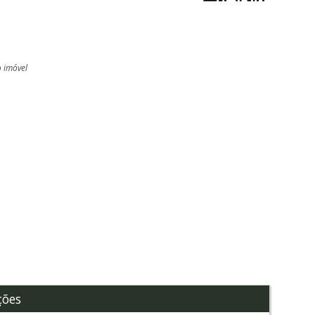
o imóvel
l
ções