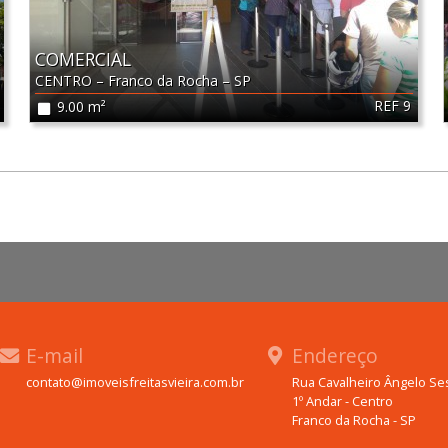
COMERCIAL
CENTRO
–
Franco da Rocha
–
SP
REF 9
9.00 m²
E-mail
Endereço
contato@imoveisfreitasvieira.com.br
Rua Cavalheiro Ângelo Ses
1º Andar - Centro
Franco da Rocha - SP
WhatsApp