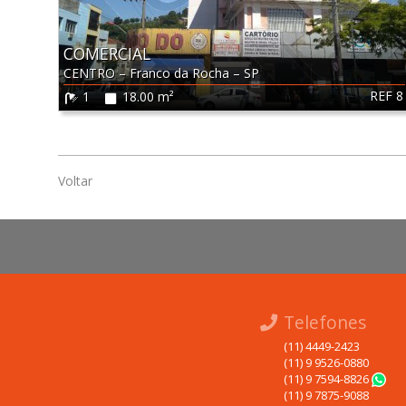
COMERCIAL
CENTRO
–
Franco da Rocha
–
SP
REF 8
1
18.00 m²
Voltar
Telefones
(11) 4449-2423
(11) 9 9526-0880
(11) 9 7594-8826
(11) 9 7875-9088