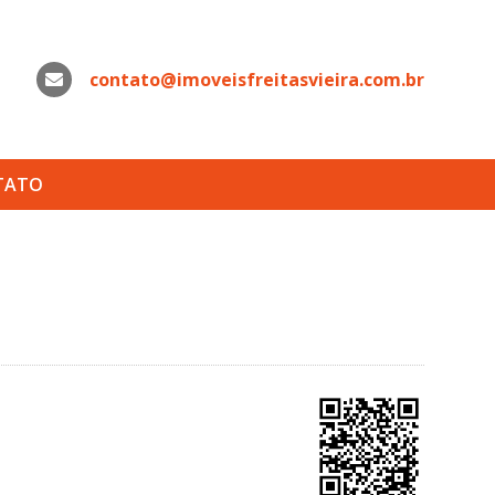
contato@imoveisfreitasvieira.com.br
WhatsApp
TATO