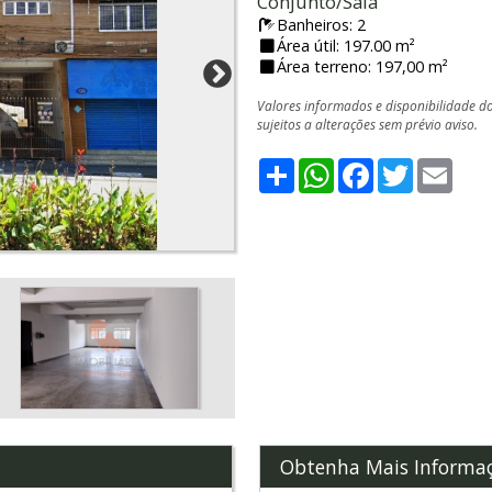
Conjunto/Sala
Banheiros: 2
Área útil: 197.00 m²
Área terreno: 197,00 m²
Valores informados e disponibilidade d
sujeitos a alterações sem prévio aviso.
Share
WhatsApp
Facebook
Twitter
Emai
Obtenha Mais Informa