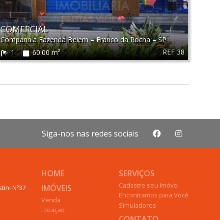
COMERCIAL
Companhia Fazenda Belém
–
Franco da Rocha
–
SP
REF 38
1
60.00 m²
Siga-nos nas redes sociais
HOME
SERVIÇOS
Cadastre seu Imóvel
IMÓVEIS
tini Nº37
Encontramos para Você
Venda
Simuladores
Locação
CONTATO