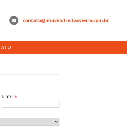
contato@imoveisfreitasvieira.com.br
WhatsApp
TATO
E-mail
*