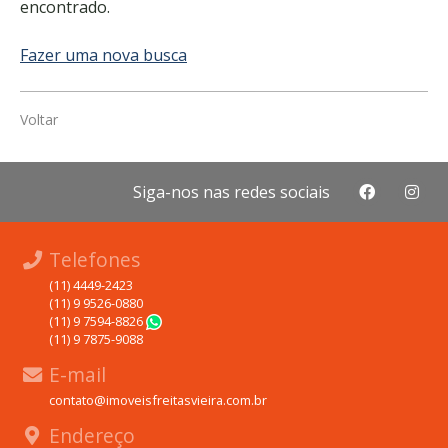
encontrado.
Fazer uma nova busca
Voltar
Siga-nos nas redes sociais
Telefones
(11) 4449-2423
(11) 9 9526-0880
(11) 9 7594-8826
WhatsApp
(11) 9 7875-9088
E-mail
contato@imoveisfreitasvieira.com.br
Endereço