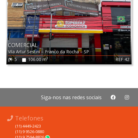
COMERCIAL
Vila Artur Sestini
–
Franco da Rocha
–
SP
REF 42
5
106.00 m²
Siga-nos nas redes sociais
Telefones
(11) 4449-2423
(11) 9 9526-0880
(11) 9 7594-8826
WhatsApp