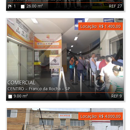
REF 27
1
26.00 m²
Locação:
R$ 1.400,00
COMERCIAL
CENTRO
–
Franco da Rocha
–
SP
REF 9
9.00 m²
Locação:
R$ 4.000,00