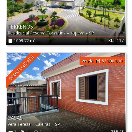
TERRENOS
Residencial Reserva Tocantins
–
Itupeva
–
SP
REF 117
1009.72 m²
OPORTUNIDADE
Venda:
R$ 530.000,00
CASAS
Vera Tereza
–
Caieiras
–
SP
REF 43
2
1
1