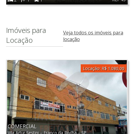
Imóveis para
Veja todos os imóveis para
Locação
locação
Locação:
R$ 1.080,00
COMERCIAL
Vila Artur Sestini
–
Franco da Rocha
–
SP