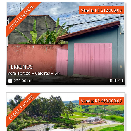
OPORTUNIDADE
Venda:
R$ 212.000,00
TERRENOS
Vera Tereza
–
Caieiras
–
SP
REF 44
250.00 m²
OPORTUNIDADE
Venda:
R$ 450.000,00